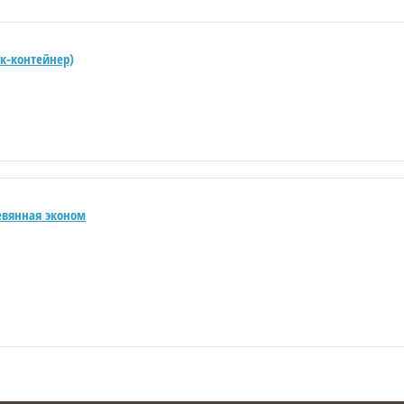
ок-контейнер)
евянная эконом